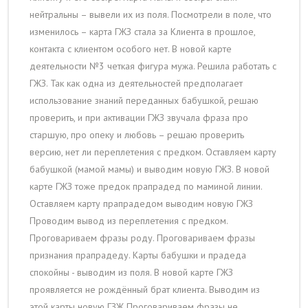
нейтральны – вывели их из поля. Посмотрели в поле, что
изменилось – карта ГЖЗ стала за Клиента в прошлое,
контакта с клиентом особого нет. В новой карте
деятельности №3 четкая фигура мужа. Решила работать с
ГЖЗ. Так как одна из деятельностей предполагает
использование знаний переданных бабушкой, решаю
проверить, и при активации ГЖЗ звучала фраза про
старшую, про опеку и любовь – решаю проверить
версию, нет ли переплетения с предком. Оставляем карту
бабушкой (мамой мамы) и выводим новую ГЖЗ. В новой
карте ГЖЗ тоже предок прапрадед по маминой линии.
Оставляем карту прапрадедом выводим новую ГЖЗ
Проводим вывод из переплетения с предком.
Проговариваем фразы роду. Проговариваем фразы
признания прапрадеду. Карты бабушки и прадеда
спокойны - выводим из поля. В новой карте ГЖЗ
проявляется не рождённый брат клиента. Выводим из
этой карты новую ГЗЖ Проговариваем фразы не