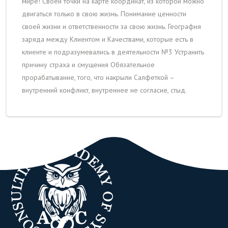
мире! Своей точки на карте координат, из которой можно
двигаться только в свою жизнь. Понимание ценности
своей жизни и ответственности за свою жизнь. География
заряда между Клиентом и Качествами, которые есть в
клиенте и подразумевались в деятельности №3 Устранить
причину страха и смущения Обязательное
прорабатывание, того, что накрыли Салфеткой –
внутренний конфликт, внутреннее не согласие, стыд.